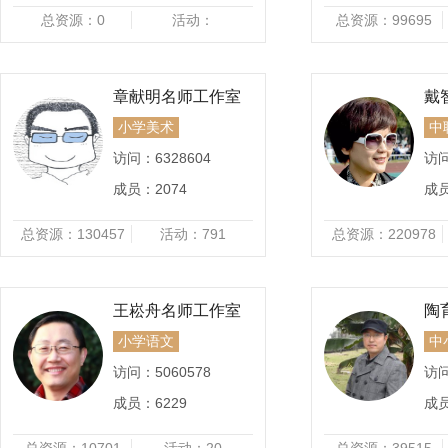
总资源：
0
活动：
总资源：
99695
章献明名师工作室
戴
小学美术
中
访问：
6328604
访
成员：
2074
成
总资源：
130457
活动：
791
总资源：
220978
王崧舟名师工作室
陶
小学语文
中
访问：
5060578
访
成员：
6229
成