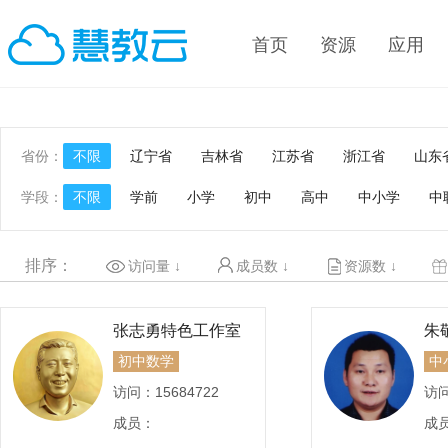
首页
资源
应用
省份：
不限
辽宁省
吉林省
江苏省
浙江省
山东
学段：
不限
学前
小学
初中
高中
中小学
中
排序：
访问量
↓
成员数
↓
资源数
↓
张志勇特色工作室
朱
初中数学
中
访问：
15684722
访
成员：
成